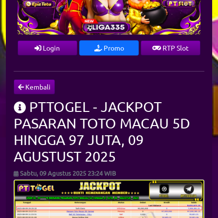
Login
Promo
RTP Slot
Kembali
PTTOGEL - JACKPOT
PASARAN TOTO MACAU 5D
HINGGA 97 JUTA, 09
AGUSTUST 2025
Sabtu, 09 Agustus 2025 23:24 WIB