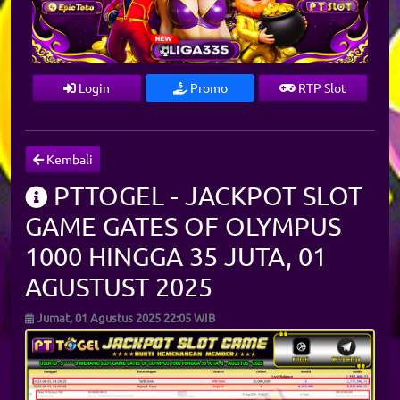
Login
Promo
RTP Slot
Kembali
PTTOGEL - JACKPOT SLOT
GAME GATES OF OLYMPUS
1000 HINGGA 35 JUTA, 01
AGUSTUST 2025
Jumat, 01 Agustus 2025 22:05 WIB