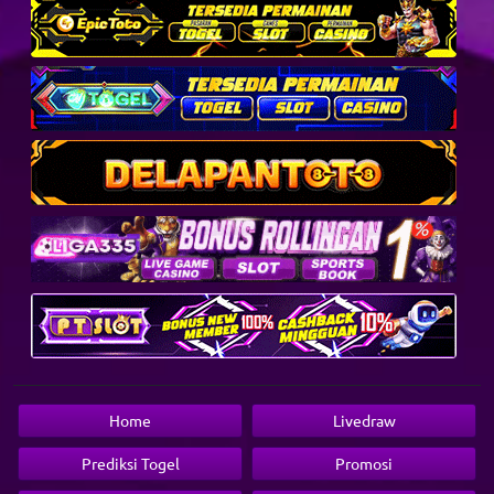
Home
Livedraw
Prediksi Togel
Promosi