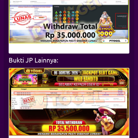
Bukti JP Lainnya: