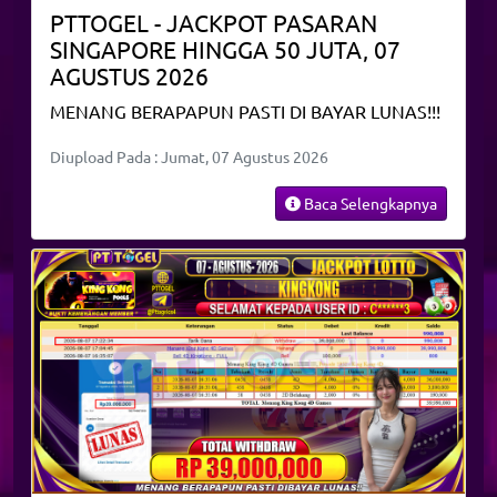
PTTOGEL - JACKPOT PASARAN
SINGAPORE HINGGA 50 JUTA, 07
AGUSTUS 2026
MENANG BERAPAPUN PASTI DI BAYAR LUNAS!!!
Diupload Pada : Jumat, 07 Agustus 2026
Baca Selengkapnya