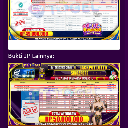
Bukti JP Lainnya: