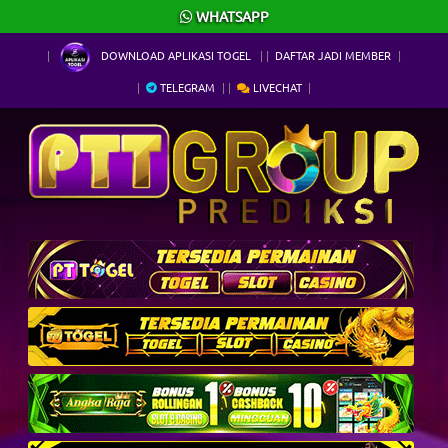
×
WHATSAPP
DOWNLOAD APLIKASI TOGEL
DAFTAR JADI MEMBER
TELEGRAM
LIVECHAT