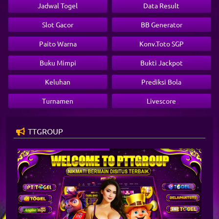
Jadwal Togel
Data Result
Slot Gacor
BB Generator
Paito Warna
Konv.Toto SGP
Buku Mimpi
Bukti Jackpot
Keluhan
Prediksi Bola
Turnamen
Livescore
ng di PTTGROUP