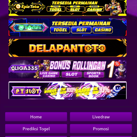
Home
Livedraw
Prediksi Togel
Promosi