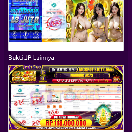
Bukti JP Lainnya: