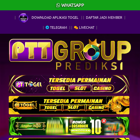
×
WHATSAPP
DOWNLOAD APLIKASI TOGEL
DAFTAR JADI MEMBER
TELEGRAM
LIVECHAT