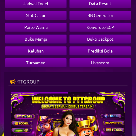
Jadwal Togel
Data Result
Slot Gacor
BB Generator
Paito Warna
Konv.Toto SGP
Buku Mimpi
Bukti Jackpot
Keluhan
Prediksi Bola
Turnamen
Livescore
ng di PTTGROUP