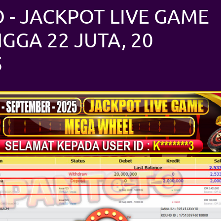
- JACKPOT LIVE GAME
GGA 22 JUTA, 20
5