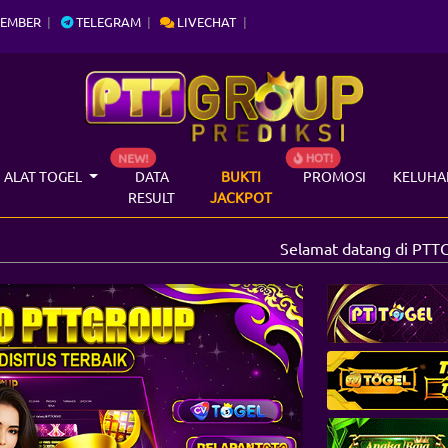
MEMBER
TELEGRAM
LIVECHAT
HOT!
NEW!
ALAT TOGEL
DATA
BUKTI
PROMOSI
KELUHA
RESULT
JACKPOT
Selamat datang di PTTGR