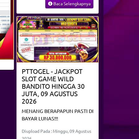
Baca Selengkapnya
PTTOGEL - JACKPOT
SLOT GAME WILD
BANDITO HINGGA 30
JUTA, 09 AGUSTUS
2026
MENANG BERAPAPUN PASTI DI
BAYAR LUNAS!!!
Diupload Pada : Minggu, 09 Agustus
2026