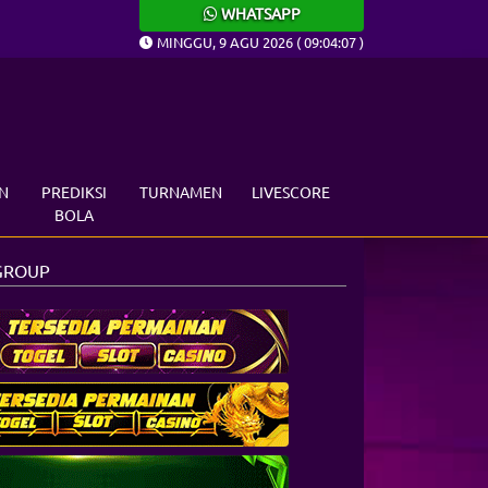
WHATSAPP
MINGGU
, 9 AGU 2026
(
09
:
04
:
08
)
N
PREDIKSI
TURNAMEN
LIVESCORE
BOLA
OUP