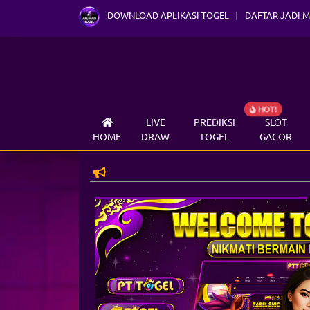
DOWNLOAD APLIKASI TOGEL
DAFTAR JADI 
HOT!
LIVE
PREDIKSI
SLOT
HOME
DRAW
TOGEL
GACOR