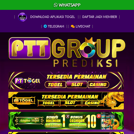
×
WHATSAPP
DOWNLOAD APLIKASI TOGEL
DAFTAR JADI MEMBER
TELEGRAM
LIVECHAT