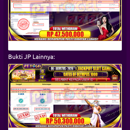
Bukti JP Lainnya: