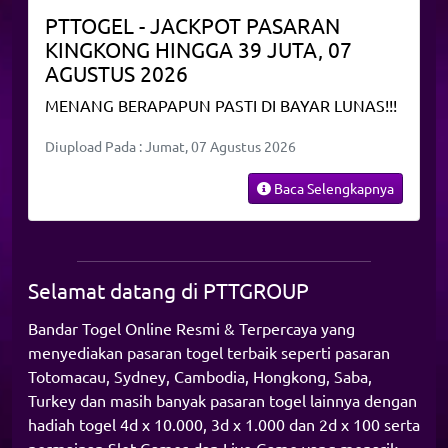
PTTOGEL - JACKPOT PASARAN
KINGKONG HINGGA 39 JUTA, 07
AGUSTUS 2026
MENANG BERAPAPUN PASTI DI BAYAR LUNAS!!!
Diupload Pada : Jumat, 07 Agustus 2026
Baca Selengkapnya
Selamat datang di PTTGROUP
Bandar Togel Online Resmi & Terpercaya yang
menyediakan pasaran togel terbaik seperti pasaran
Totomacau, Sydney, Cambodia, Hongkong, Saba,
Turkey dan masih banyak pasaran togel lainnya dengan
hadiah togel 4d x 10.000, 3d x 1.000 dan 2d x 100 serta