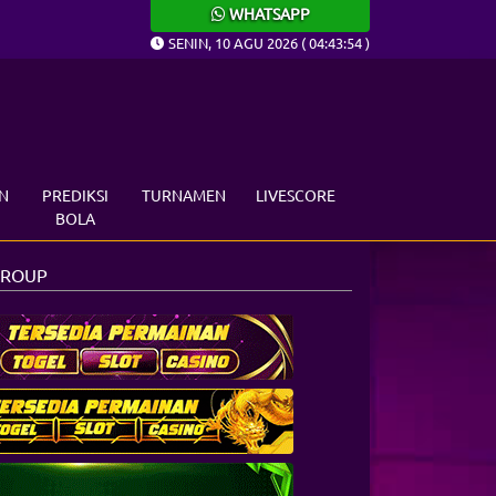
WHATSAPP
SENIN
, 10 AGU 2026
(
04
:
43
:
55
)
N
PREDIKSI
TURNAMEN
LIVESCORE
BOLA
UP