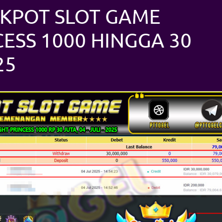
CKPOT SLOT GAME
CESS 1000 HINGGA 30
25