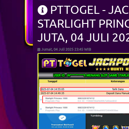
PTTOGEL - JA
STARLIGHT PRIN
JUTA, 04 JULI 20
Jumat, 04 Juli 2025 23:45 WIB