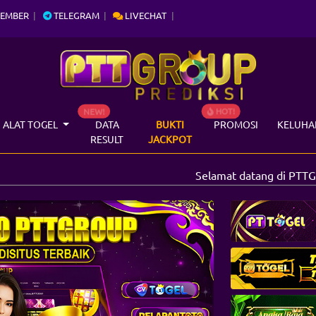
MEMBER
TELEGRAM
LIVECHAT
HOT!
NEW!
ALAT TOGEL
DATA
BUKTI
PROMOSI
KELUHA
RESULT
JACKPOT
Selamat datang di PTTGRO