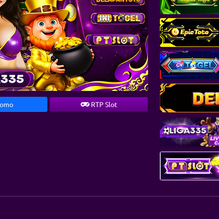
omo
RTP Slot