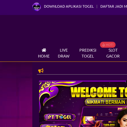
DOWNLOAD APLIKASI TOGEL
DAFTAR JADI 
HOT!
LIVE
PREDIKSI
SLOT
HOME
DRAW
TOGEL
GACOR