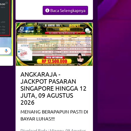
Baca Selengkapnya
ANGKARAJA -
JACKPOT PASARAN
SINGAPORE HINGGA 12
JUTA, 09 AGUSTUS
2026
MENANG BERAPAPUN PASTI DI
BAYAR LUNAS!!!
Diupload Pada : Minggu, 09 Agustus