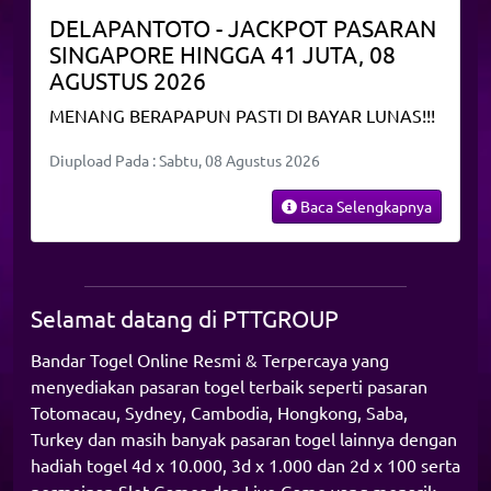
DELAPANTOTO - JACKPOT PASARAN
SINGAPORE HINGGA 41 JUTA, 08
AGUSTUS 2026
MENANG BERAPAPUN PASTI DI BAYAR LUNAS!!!
Diupload Pada : Sabtu, 08 Agustus 2026
Baca Selengkapnya
Selamat datang di PTTGROUP
Bandar Togel Online Resmi & Terpercaya yang
menyediakan pasaran togel terbaik seperti pasaran
Totomacau, Sydney, Cambodia, Hongkong, Saba,
Turkey dan masih banyak pasaran togel lainnya dengan
hadiah togel 4d x 10.000, 3d x 1.000 dan 2d x 100 serta