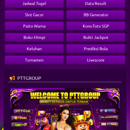
Jadwal Togel
Data Result
Slot Gacor
BB Generator
Paito Warna
Konv.Toto SGP
Buku Mimpi
Bukti Jackpot
Keluhan
Prediksi Bola
Turnamen
Livescore
tang di PTTGROUP