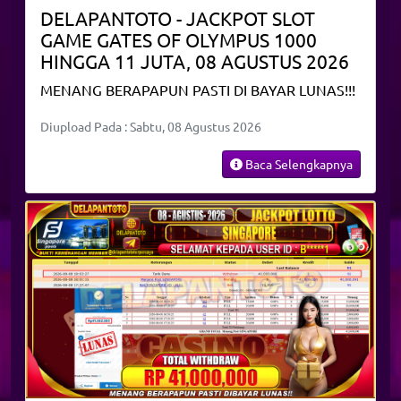
DELAPANTOTO - JACKPOT SLOT
GAME GATES OF OLYMPUS 1000
HINGGA 11 JUTA, 08 AGUSTUS 2026
MENANG BERAPAPUN PASTI DI BAYAR LUNAS!!!
Diupload Pada : Sabtu, 08 Agustus 2026
Baca Selengkapnya