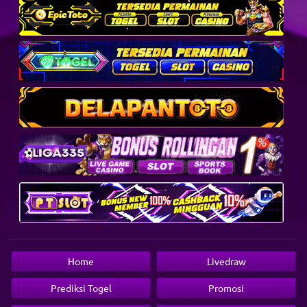
Home
Livedraw
Prediksi Togel
Promosi