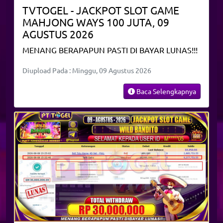
TVTOGEL - JACKPOT SLOT GAME
MAHJONG WAYS 100 JUTA, 09
AGUSTUS 2026
MENANG BERAPAPUN PASTI DI BAYAR LUNAS!!!
Diupload Pada : Minggu, 09 Agustus 2026
Baca Selengkapnya