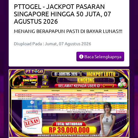
PTTOGEL - JACKPOT PASARAN
SINGAPORE HINGGA 50 JUTA, 07
AGUSTUS 2026
MENANG BERAPAPUN PASTI DI BAYAR LUNAS!!!
Diupload Pada : Jumat, 07 Agustus 2026
Baca Selengkapnya