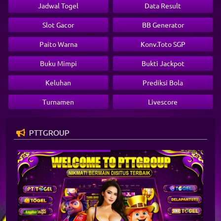
Jadwal Togel
Data Result
Slot Gacor
BB Generator
Paito Warna
Konv.Toto SGP
Buku Mimpi
Bukti Jackpot
Keluhan
Prediksi Bola
Turnamen
Livescore
tang di PTTGROUP