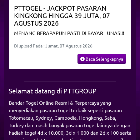
PTTOGEL - JACKPOT PASARAN
KINGKONG HINGGA 39 JUTA, 07
AGUSTUS 2026
MENANG BERAPAPUN PASTI DI BAYAR LUNAS!!!
Diupload Pada : Jumat, 07 Agustus 2026
Baca Selengkapnya
Selamat datang di PTTGROUP
Bandar Togel Online Resmi & Terpercaya yang
menyediakan pasaran togel terbaik seperti pasaran
Totomacau, Sydney, Cambodia, Hongkong, Saba,
Turkey dan masih banyak pasaran togel lainnya dengan
hadiah togel 4d x 10.000, 3d x 1.000 dan 2d x 100 serta