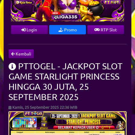
Login
Promo
RTP Slot
Kembali
PTTOGEL - JACKPOT SLOT
GAME STARLIGHT PRINCESS
HINGGA 30 JUTA, 25
SEPTEMBER 2025
Kamis, 25 September 2025 22:36 WIB