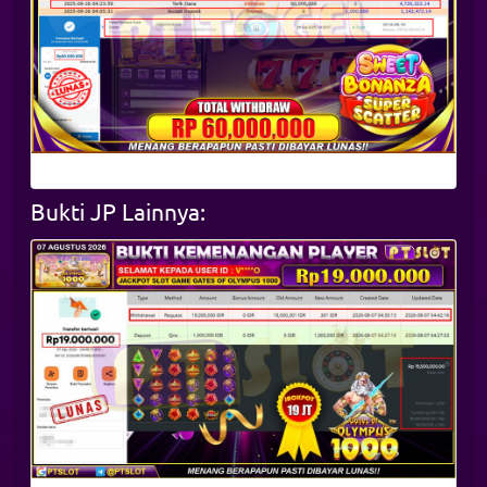
Bukti JP Lainnya: