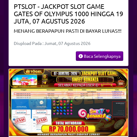
PTSLOT - JACKPOT SLOT GAME
GATES OF OLYMPUS 1000 HINGGA 19
JUTA, 07 AGUSTUS 2026
MENANG BERAPAPUN PASTI DI BAYAR LUNAS!!!
Diupload Pada : Jumat, 07 Agustus 2026
Baca Selengkapnya