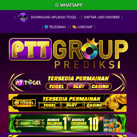
×
WHATSAPP
DOWNLOAD APLIKASI TOGEL
DAFTAR JADI MEMBER
TELEGRAM
LIVECHAT