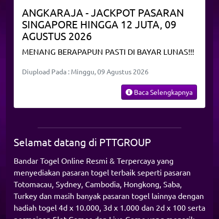
ANGKARAJA - JACKPOT PASARAN
SINGAPORE HINGGA 12 JUTA, 09
AGUSTUS 2026
MENANG BERAPAPUN PASTI DI BAYAR LUNAS!!!
Diupload Pada : Minggu, 09 Agustus 2026
Baca Selengkapnya
Selamat datang di PTTGROUP
Bandar Togel Online Resmi & Terpercaya yang
menyediakan pasaran togel terbaik seperti pasaran
Totomacau, Sydney, Cambodia, Hongkong, Saba,
Turkey dan masih banyak pasaran togel lainnya dengan
hadiah togel 4d x 10.000, 3d x 1.000 dan 2d x 100 serta