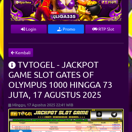
Login
Promo
RTP Slot
Kembali
TVTOGEL - JACKPOT
GAME SLOT GATES OF
OLYMPUS 1000 HINGGA 73
JUTA, 17 AGUSTUS 2025
Minggu, 17 Agustus 2025 22:41 WIB