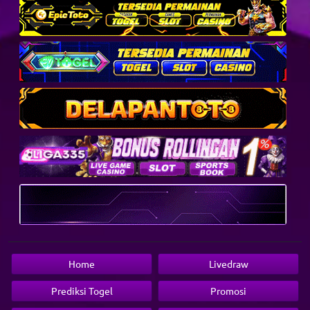
Home
Livedraw
Prediksi Togel
Promosi