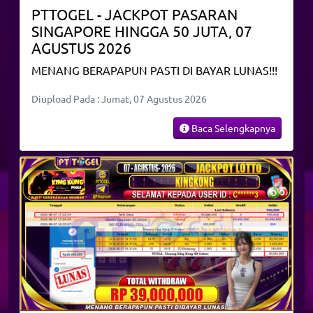
PTTOGEL - JACKPOT PASARAN
SINGAPORE HINGGA 50 JUTA, 07
AGUSTUS 2026
MENANG BERAPAPUN PASTI DI BAYAR LUNAS!!!
Diupload Pada : Jumat, 07 Agustus 2026
Baca Selengkapnya