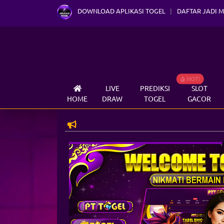
DOWNLOAD APLIKASI TOGEL
DAFTAR JADI 
HOT!
LIVE
PREDIKSI
SLOT
HOME
DRAW
TOGEL
GACOR