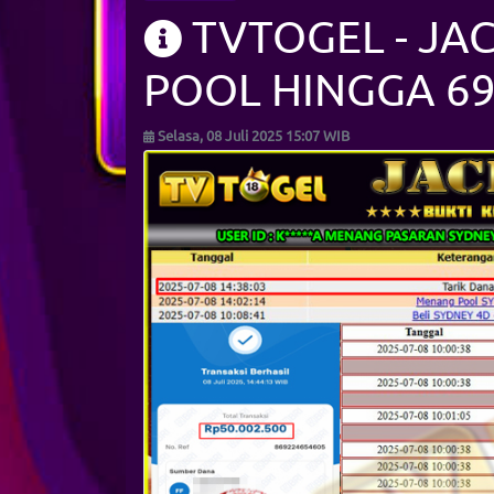
TVTOGEL - JA
POOL HINGGA 69 
Selasa, 08 Juli 2025 15:07 WIB